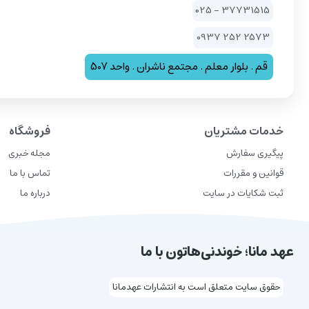
37731515 - 025
2573 252 0937
قم . بلوار معلم . مجتمع ناشران . واحد 507
خدمات مشتریان
فروشگاه
پیگیری سفارش
مجله خبری
قوانین و مقررات
تماس با ما
ثبت شکایات در سایت
درباره ما
عهد مانا؛ خوندنی‌هاتون با ما
حقوق سایت متعلق است به انتشارات عهدمانا