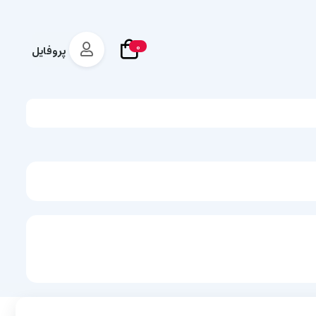
0
پروفایل