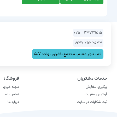
37731515 - 025
2573 252 0937
قم . بلوار معلم . مجتمع ناشران . واحد 507
خدمات مشتریان
فروشگاه
پیگیری سفارش
مجله خبری
قوانین و مقررات
تماس با ما
ثبت شکایات در سایت
درباره ما