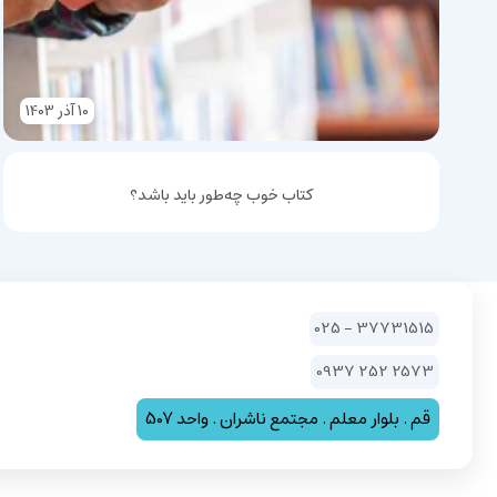
10
آذر
1403
کتاب خوب چه‌طور باید باشد؟
37731515 - 025
2573 252 0937
قم . بلوار معلم . مجتمع ناشران . واحد 507