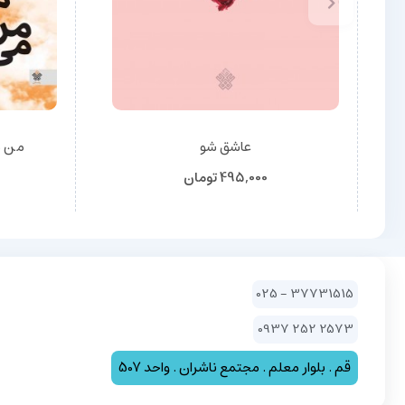
عاشق شو
من م
495,000
تومان
37731515 - 025
2573 252 0937
قم . بلوار معلم . مجتمع ناشران . واحد 507