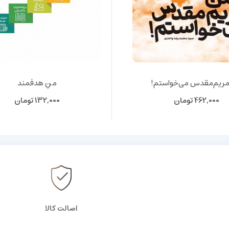
ریم‌مقدس می‌خواستم!
منِ هدفمند
462,000
تومان
132,000
تومان
اصالت کالا