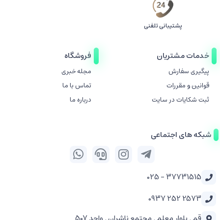
پشتیبانی تلفنی
خدمات مشتریان
فروشگاه
پیگیری سفارش
مجله خبری
قوانین و مقررات
تماس با ما
ثبت شکایات در سایت
درباره ما
شبکه های اجتماعی
37731515 - 025
2573 252 0937
قم . بلوار معلم . مجتمع ناشران . واحد 507