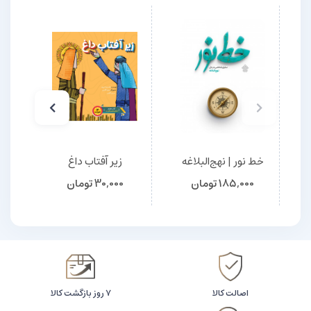
خط نور | نهج‌البلاغه
زیر آفتاب داغ
دس
185,000
تومان
30,000
تومان
اصالت کالا
۷ روز بازگشت کالا