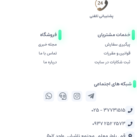
پشتیبانی تلفنی
خدمات مشتریان
فروشگاه
پیگیری سفارش
مجله خبری
قوانین و مقررات
تماس با ما
ثبت شکایات در سایت
درباره ما
شبکه های اجتماعی
37731515 - 025
2573 252 0937
قم . بلوار معلم . مجتمع ناشران . واحد 507