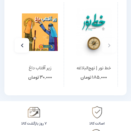
خط نور | نهج‌البلاغه
زیر آفتاب داغ
دس
185,000
تومان
30,000
تومان
اصالت کالا
۷ روز بازگشت کالا