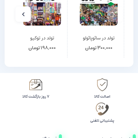
تولد در سائوپائولو
تولد در توکیو
تو
300,000
تومان
198,000
تومان
اصالت کالا
۷ روز بازگشت کالا
پشتیبانی تلفنی