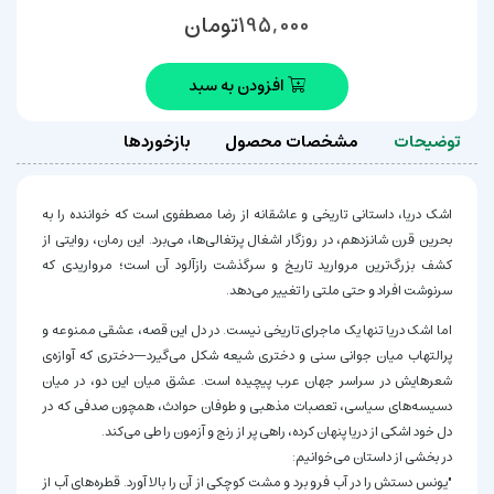
تومان
195,000
افزودن به سبد
توضیحات
مشخصات محصول
بازخوردها
اشک دریا، داستانی تاریخی و عاشقانه از رضا مصطفوی است که خواننده را به
بحرین قرن شانزدهم، در روزگار اشغال پرتغالی‌ها، می‌برد. این رمان، روایتی از
کشف بزرگ‌ترین مروارید تاریخ و سرگذشت رازآلود آن است؛ مرواریدی که
سرنوشت افراد و حتی ملتی را تغییر می‌دهد.
اما اشک دریا تنها یک ماجرای تاریخی نیست. در دل این قصه، عشقی ممنوعه و
پرالتهاب میان جوانی سنی و دختری شیعه شکل می‌گیرد—دختری که آوازه‌ی
شعرهایش در سراسر جهان عرب پیچیده است. عشق میان این دو، در میان
دسیسه‌های سیاسی، تعصبات مذهبی و طوفان حوادث، همچون صدفی که در
دل خود اشکی از دریا پنهان کرده، راهی پر از رنج و آزمون را طی می‌کند.
در بخشی از داستان می‌خوانیم:
"یونس دستش را در آب فرو برد و مشت کوچکی از آن را بالا آورد. قطره‌های آب از