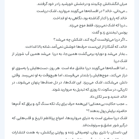
میان انگشتانش چکیدند و درخشش خورشید را در خود گرفتند.
ـ می‌دانی، خالد؟ در افسانه‌ها می‌گویند مروارید، اشک دریاست.
خالد که پارو را کنار گذاشته بود، نگاهی به او انداخت.
ـ دریا که اشک نمی‌ریزد، فقط موج می‌زند.
یونس لبخندی زد و گفت:
ـ اگر دریا می‌توانست گریه کند، اشکش چه می‌شد؟
خالد، که آشکارا از این‌دست حرف‌ها خوشش نمی‌آمد، شانه بالا انداخت.
ـ بخار می‌شد و دوباره برمی‌گشت همین‌جا، به دریا. می‌شد همین آب شورتر از
اشک دریا.
ـ اما افسانه‌ها می‌گویند دریا عاشق ماه است. هر روز، دست‌هایش را به‌سوی او
دراز می‌کند، موج‌هایش را بلندتر می‌فرستد، اما هیچ‌وقت به او نمی‌رسد. وقتی
دلش می‌شکند، اشک می‌ریزد. این اشک‌ها، در دل صدف‌ها پنهان می‌شوند، در
تاریکی، در سکوت، تا روزی که تبدیل به مروارید شوند.
خالد خندید و سر تکان داد.
ـ عجب حکایت بی‌معنایی! این‌همه حرف برای یک تکه سنگ گرد و براق که آدم‌ها
حاضرند برایش پول بدهند؟"
اشک دریا سفری است به دنیای مرواریدها، امواج پرتلاطم تاریخ و قلب‌هایی که
درگیر شور عشق و سرنوشت‌اند.
این داستان با نثری روان، توصیفاتی زنده و روایتی پرکشش، به همت انتشارات