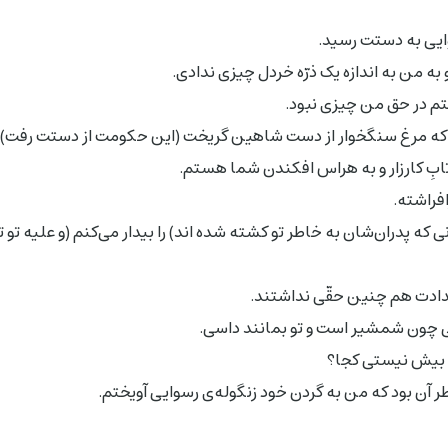
ایى به دستت رسید.
 به من به اندازه یک ذرّه خردل چیزى ندادى.
تم در حق من چیزى نبود.
ن که مرغ سنگخوار از دست شاهین گریخت (این حکومت از دستت رفت).
تابِ کارزار و به هراس افکندن شما هستم.
افراشته.
مانى که پدران‌شان به خاطر تو کشته شده اند) را بیدار مى‌کنم (و علیه تو
 اجدادت هم چنین حقّى نداشتند.
لى چون شمشیر است و تو بمانند داسى.
ى بیش نیستى کجا؟
ر آن بود که من به گردن خود زنگوله‌ی رسوایى آویختم.