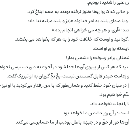
على را شنیده بودیم.
در حالى که کاروان‌ها هنوز نرفته بودند به همه ابلاغ کرد.
 صداى بلند به امر خداوند عزیز و بلند مرتبه ندا داد:
تند: «آرى، و هر چه مى خواهى انجام بده.»
ردانید و اوست که خلافت خود را به هر که بخواهد مى بخشد.
یسته براى او است.
منان برادر رسولت را دشمن بدار!
کنید که هر کس از پیروى آن‌ها جدا شود در آخرت به من دسترسى نخوا
و زعامت حیدر قابل گسستن نیست، بخّ بخّ گویان به او تبریک گفت.
در میان خود حفظ کنید و همان‌طور که با من رفتار مى‌کردید با او نیز 
نّم خواهیم بود.
را نجات نخواهد داد.
 است در آن روز دشمن ما خواهد بود.
ن‌ها دور از حقّ و در جبهه باطل بودیم، از ما حسابرسى مى‌کند.