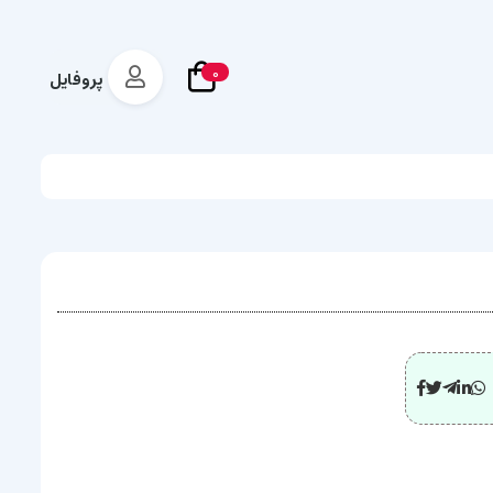
0
پروفایل