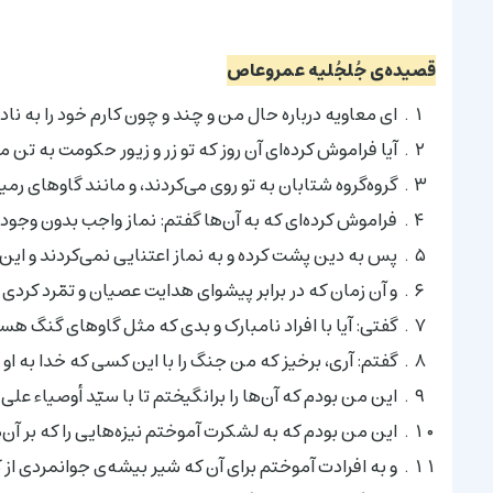
قصیده‌ی جُلجُلیه عمروعاص
اى معاویه درباره حال من و چند و چون کارم خود را به ناد
آیا فراموش کرده‌اى آن روز که تو زر و زیور حکومت به تن
گروه‌گروه شتابان به تو روى مى‌کردند، و مانند گاوهاى رمید
فراموش کرده‌اى که به آن‌ها گفتم: نماز واجب بدون وجود
پس به دین پشت کرده و به نماز اعتنایى نمى‌کردند و این گ
و آن زمان که در برابر پیشواى هدایت عصیان و تمّرد کردى
گفتى: آیا با افراد نامبارک و بدى که مثل گاوهاى گنگ هس
گفتم: آرى، برخیز که من جنگ را با این کسى که خدا به او ب
این من بودم که آن‌ها را برانگیختم تا با سیّد أوصیاء ع
این من بودم که به لشکرت آموختم نیزه‌هایى را که بر آن‌ها
و به افرادت آموختم براى آن که شیر بیشه‌ی جوانمردى از