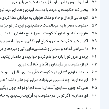
امّا تو از ترس دلیرى او مثل بید به خود مى‌لرزیدى.
وقتى که حکومت بر مردم را بدست آوردى و عصاى فرمانرو
کوه‌هایى از مال و جاه و ملک فراوان به دیگران عطا کردى و
حکومت مصر را به عبدالملک بخشیدى و این کار تو جز س
هر چند که تو به آن (حکومت مصر) طمع داشتى امّا بدا
اگر از خیر حکومت مصر و خراج آن نگذرى، من آماده و بى‌
با سپاهى آماده و سرفراز و شمشیرهایى تیز و نیزه‌هاى بر
پرده‌ی غرور تو را پاره خواهم کرد و خوابیده‌ی داغدار (یتی
تو از حکومت بر مؤمنان و ادّعاى خلافت دورى.
تو به اندازه‌ی ذرّه اى در حکومت حقّى ندارى و قبل از تو
اى معاویه! چه نسبتى مى‌تواند میان تو و على باشد؟ ع
على که چون ستاره‌ی آسمان است کجا و تو که چون ریگ
اى معاویه! اگر تو در امر حکومت به آرزویت رسیدى به خاط