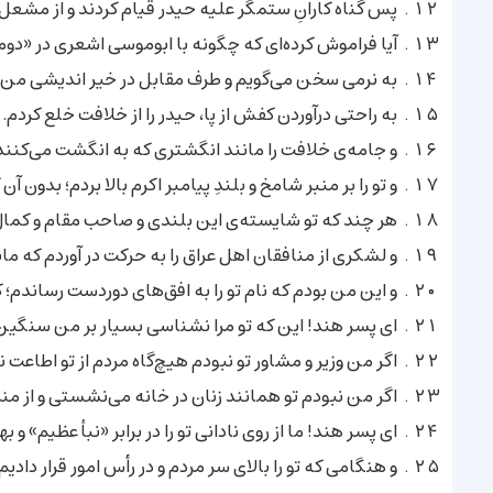
پس گناه کارانِ ستمگر علیه حیدر قیام کردند و از مشعل
آیا فراموش کرده‌اى که چگونه با ابوموسى اشعرى در «دوم
به نرمى سخن مى‌گویم و طرف مقابل در خیر اندیشى من ط
به راحتى درآوردن کفش از پا، حیدر را از خلافت خلع کردم.
و جامه‌ی خلافت را مانند انگشترى که به انگشت مى‌کنند،
و تو را بر منبر شامخ و بلندِ پیامبر اکرم بالا بردم؛ بدون 
هر چند که تو شایسته‌ی این بلندى و صاحب مقام و کمال
و لشکرى از منافقان اهل عراق را به حرکت در آوردم که مان
و این من بودم که نام تو را به افق‌هاى دوردست رساندم؛ که
اى پسر هند! این که تو مرا نشناسى بسیار بر من سنگی
اگر من وزیر و مشاور تو نبودم هیچ‌گاه مردم از تو اطاعت ن
اگر من نبودم تو همانند زنان در خانه مى‌نشستى و از م
اى پسر هند! ما از روى نادانى تو را در برابر «نبأ عظیم» و 
و هنگامى که تو را بالاى سر مردم و در رأس امور قرار داد