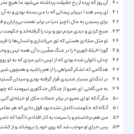
آن روز که پرده از رخ حقیقت برداشته مى‌شود ما هیچ عذرى ن
اى پسر هند! دربرابر پیمانى که با من بسته بودى و به آن
براى رسیدن به مال ناچیز دنیا در برابر نعمت بى‌پایان و ف
صبح کردى و دیدى مردم دور و برت را گرفته‌اند و حکومت بر
تو مثل صیّادى هستی که تور مى‌اندازی و انسان‌ها را فریب
گویا «لیلة الهریر» را در جنگ صفّین با آن همه ترس و و
چنان ناتوان شده بودى که از ترس دلیر مردى که به تو روى
هنگامى که لشکرِ گمراهى را از هم پاشید و همچون شیرى و
در تنگناى بسیار شدیدى قرار گرفته بودى و میدان گسترده
به من گفتى: اى عمرو از چنگال جنگاورى نیرومند که چون
مگر آنکه تو اى عمرو در برابر حملات مکرّر او حیله‌اى کن
آنگاه که حکومتت کامل نشده بود قول دادى که هر مقام
من هم برخاستم و با سرعت به کار افتادم تا آنجا که دامن
پس حیاى او موجب شد که روى خود را بپوشاند و از کشت