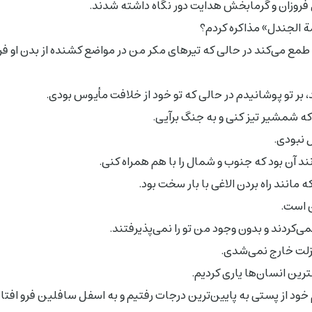
 فروزان و گرمابخش هدایت دور نگاه داشته شدند.
ة الجندل» مذاکره کردم؟
مع مى‌کند در حالى که تیرهاى مکر من در مواضع کشنده از بدن او فر
 بر تو پوشانیدم در حالى که تو خود از خلافت مأیوس بودى.
آن که شمشیر تیز کنى و به جنگ برآیى.
 نبودى.
ند آن بود که جنوب و شمال را با هم همراه کنى.
 مانند راه بردن الاغى با بار سخت بود.
ن است.
مى‌کردند و بدون وجود من تو را نمى‌پذیرفتند.
نزلت خارج نمى‌شدى.
بهترین انسان‌ها یارى کردیم.
یم خود از پستى به پایین‌ترین درجات رفتیم و به اسفل سافلین فرو افتا