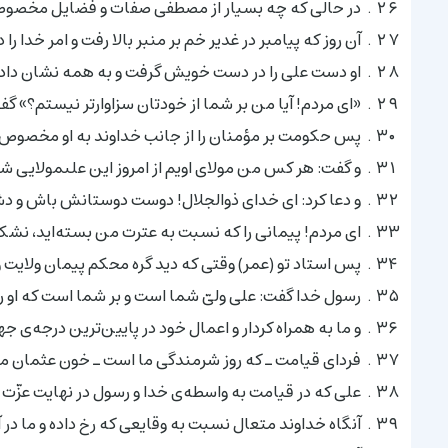
در حالى که چه بسیار از مصطفى صفات و فضایل مخصوص 
آن روز که پیامبر در غدیر خم بر منبر بالا رفت و امر خدا را 
او دست على را در دست خویش گرفت و به همه نشان داد و با
«اى مردم! آیا من بر شما از خودتان سزاوارتر نیستم؟» گف
پس حکومت بر مؤمنان را از جانب خداوند به او مخصوص گ
و گفت: هر کس من مولاى اویم از امروز این علىمولایى شا
و دعا کرد: اى خدای ذوالجلال! دوست دوستانش باش و دش
اى مردم! پیمانى را که نسبت به عترت من بسته‌اید، نش
پس استاد تو (عمر) وقتى که دید گره محکم پیمان ولایت 
رسول خدا گفت: على ولىّ شما است و بر شما است که او را 
و ما به همراه کردار و اعمال خود در پایین‌ترین درجه‌ی جه
فرداى قیامت ـ که روز شرمندگى ما است ـ خون عثمان ما 
على که در قیامت به واسطه‌ی خدا و رسول در نهایت عزّت
آنگاه خداوند متعال نسبت به وقایعى که رخ داده و ما در آ