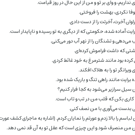
داریم، و واى بر تو و من از این حال در روز قیامت.
 وفا نکردى، بهشت را فروختى.
راوان آخرت، آخرتت را از دست دادى.
ایت آماده شده، حکومتى که از دیگرى به تو رسیده و ناپایدار است.
 مى‌دهى و تشنگان را از نهر آب دور مى‌کنى.
حشتى که داشت فراموش کرده‌اى.
 کرده بود مانند شترمرغ به خود غائط کردى.
یرانگر تو را به هلاک افکند.
 برایت مانند راهی تنگ و باریک شده بود.
 سیل سرازیر مى‌شود به کجا فرار کنیم؟
ى. کارى بکن که قلب من در تب و تاب است.
ى بدست مى‌آورى با من نصف کنى.
 لباسم را بالا زدم و عورتم را نمایان کردم. (اشاره به ماجرای کشف عو
ن من منصرف شود و این چیزى است که عقل تو به آن قد نمى دهد.