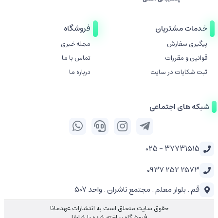
خدمات مشتریان
فروشگاه
پیگیری سفارش
مجله خبری
قوانین و مقررات
تماس با ما
ثبت شکایات در سایت
درباره ما
شبکه های اجتماعی
37731515 - 025
2573 252 0937
قم . بلوار معلم . مجتمع ناشران . واحد 507
حقوق سایت متعلق است به انتشارات عهدمانا
فروشگاه ساخته شده با شاپفا