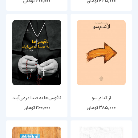
435,000
تومان
300,000
تومان
از کدام سو
ناقوس‌ها به صدا درمی‌آیند
385,000
تومان
260,000
تومان