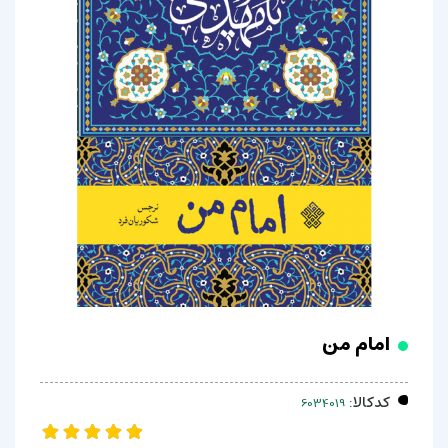
امام من
کدکالا: