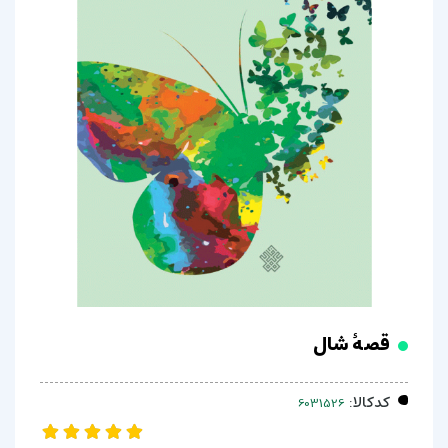
قصۀ شال
کدکالا: