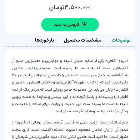
تومان
3,500,000
افزودن به سبد
توضیحات
مشخصات محصول
بازخوردها
«فروع الکافی» یکی از منابع حدیثی شیعه و مهم‌ترین و معتبرترین منبع از
کتاب‌هایی است که به دست ما رسیده است. محمدبن‌یعقوب، مشهور
به ثقة‌الاسلام کُلینی، این مجموعه حدیثی را که جامع اخبار فقهی است، در ۲۷
دفتر تدوین کرده که از «کتاب الطهاره» آغاز می‌شود و با «کتاب الایمان و النذور و
الکفارات» پایان می‌یابد. این مجموعه جامع روایاتی است که مردم زمانه از ائمه
اطهار (ع) پرسیده‌اند و پاسخ گرفته‌اند و این پرسش‌وپاسخ‌ها به همت راویان
شیعه به دست ما رسیده است. این احادیث و روایات، برای عبادت و معیشت و
زندگی مؤمنانه، رهنما و هدایت‌گر مسلمانان است.
هرچند انتقال معنا از زبان عربی به فارسی، آن‌هم معنای روایاتی که قرن‌ها از
صدور آن از زبان امامان معصوم (علیهم السلام) گذشته است، کاری سخت
دشوار است، اما امید است همین تلاش اندک، مایه مأنوس‌ترشدن شیعیان با