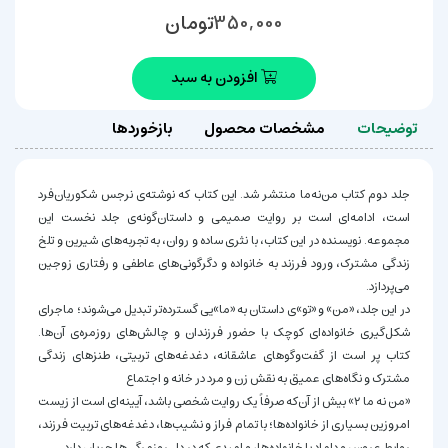
تومان
350,000
افزودن به سبد
توضیحات
مشخصات محصول
بازخوردها
جلد دوم کتاب من‌نه‌ما منتشر شد. این کتاب که نوشته‌ی نرجس شکوریان‌فرد
است، ادامه‌ای است بر روایت صمیمی و داستان‌گونه‌ی جلد نخست این
مجموعه. نویسنده در این کتاب، با نثری ساده و روان، به تجربه‌های شیرین و تلخ
زندگی مشترک، ورود فرزند به خانواده و دگرگونی‌های عاطفی و رفتاری زوجین
می‌پردازد.
در این جلد، «من» و «تو»ی داستان به «ما»یی گسترده‌تر تبدیل می‌شوند؛ ماجرای
شکل‌گیری خانواده‌ای کوچک با حضور فرزندان و چالش‌های روزمره‌ی آن‌ها.
کتاب پر است از گفت‌وگوهای عاشقانه، دغدغه‌های تربیتی، طنزهای زندگی
مشترک و نگاه‌های عمیق به نقش زن و مرد در خانه و اجتماع
«من نه ما ۲» بیش از آن‌که صرفاً یک روایت شخصی باشد، آیینه‌ای است از زیست
امروزین بسیاری از خانواده‌ها؛ با تمام فراز و نشیب‌ها، دغدغه‌های تربیت فرزند،
روابط عروس و داماد با خانواده‌ها، و امیدی که در دل روزمرگی‌ها جریان دارد