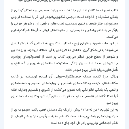
کتاب «من نه ما ۲» در ادامه‌ی جلد نخست، روایت صمیمی و داستان‌گونه‌ای از
زندگی مشترک و خانواده است. نرجس شکوریان‌فرد در این اثر با استفاده از زبان
محاوره‌ای، طنز ظریف و نثری صمیمی، تجربه‌های واقعی زن و شوهر جوانی را
بازگو می‌کند؛ تجربه‌هایی که بسیاری از خانواده‌های ایرانی با آن‌ها هم‌ذات‌پنداری
می‌کنند.
در این جلد، «من» و «تو»ی زوج داستان به تدریج به «ما»یی گسترده‌تر تبدیل
می‌شوند؛ یعنی شکل‌گیری خانه‌ای که فرزندان به آن اضافه می‌شوند و روابط زن
و شوهر از سطح فردی فراتر می‌رود. کتاب پر است از گفت‌وگوهای روزمره،
چالش‌های ساده اما عمیق زندگی مشترک، لحظه‌های شیرین و گاه تلخ، و
تأمل‌هایی درباره نقش زن و مرد در خانه.
ویژگی بارز کتاب، سبک خاطره‌نگارانه-روایی آن است؛ نویسنده در قالب
مکالمه‌های کوتاه، یادداشت‌های شخصی و روایت‌های صمیمی، دغدغه‌های
واقعی یک زندگی خانوادگی را به تصویر می‌کشد: از آشپزی و تقسیم وظایف خانه
گرفته تا نگاه‌های فلسفی به تربیت فرزند، معنای آرامش، و تفاوت لذت‌ها برای
زن و مرد.
به این ترتیب، «من نه ما ۲» بیش از آن‌که یک داستان خطی باشد، مجموعه‌ای از
خرده‌روایت‌های به‌هم‌پیوسته است که هم جنبه سرگرمی دارد و هم لایه‌ای از
تفکر اجتماعی و تربیتی را در دل خود جای داده است