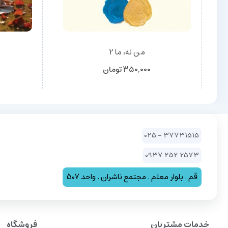
من نه، ما 2
350,000
تومان
37731515 - 025
2573 252 0937
قم . بلوار معلم . مجتمع ناشران . واحد 507
خدمات مشتریان
فروشگاه