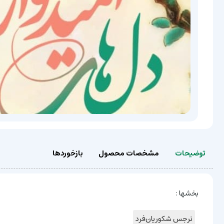
توضیحات
مشخصات محصول
بازخوردها
بخشها :
نرجس شکوریان‌فرد