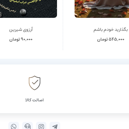
بگذارید خودم باشم
آرزوی شیرین
545,000
تومان
90,000
تومان
اصالت کالا